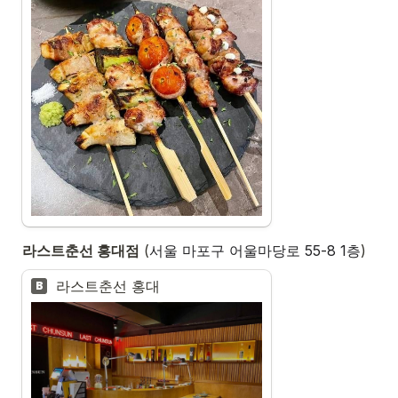
라스트춘선 홍대점
 (
서울 마포구 어울마당로 55-8 1층
)
라스트춘선 홍대
B